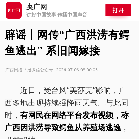
央广网
讲好中国故事 传播中国声音
辟谣丨网传“广西洪涝有鳄
鱼逃出” 系旧闻嫁接
源：广西网络举报微信公众号
2026-07-08 08:00:03
近日，受台风“美莎克”影响，广
西多地出现持续强降雨天气。与此同
时，
有网民在网络平台发布视频，称
广西因洪涝
导致鳄鱼从养殖场逃逸
，