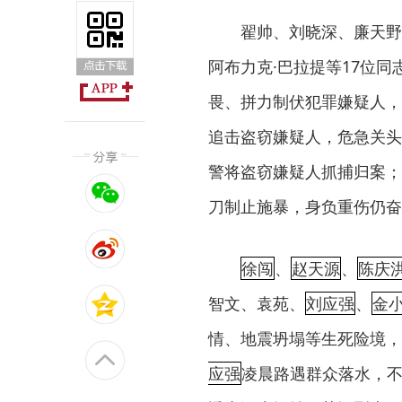
翟帅、刘晓深、廉天野
阿布力克·巴拉提等17位
畏、拼力制伏犯罪嫌疑人，
追击盗窃嫌疑人，危急关头
警将盗窃嫌疑人抓捕归案；
刀制止施暴，身负重伤仍奋
徐闯
、
赵天源
、
陈庆
智文、袁苑、
刘应强
、
金
情、地震坍塌等生死险境，
应强
凌晨路遇群众落水，