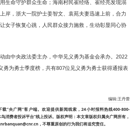
用生命守护群众生命；海南村民崔经络、崔经亮发现溺
上岸，浙大一院护士姜智文、袁苑夫妻迅速上前，合力
让女子恢复心跳，人民群众接力施救，生动彰显同心协
动由中央政法委主办，中华见义勇为基金会承办。2022
见义勇为勇士季度榜，共有807位见义勇为勇士获得通报表
编辑:王丹蕾
“央广网”客户端。欢迎提供新闻线索，24小时报料热线400-800-
啄木鸟消费者投诉平台”线上投诉。版权声明：本文章版权归属央广网所有，
banquan@cnr.cn，不尊重原创的行为我们将追究责任。