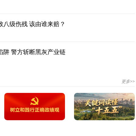
致八级伤残 该由谁来赔？
陷阱 警方斩断黑灰产业链
更多>>