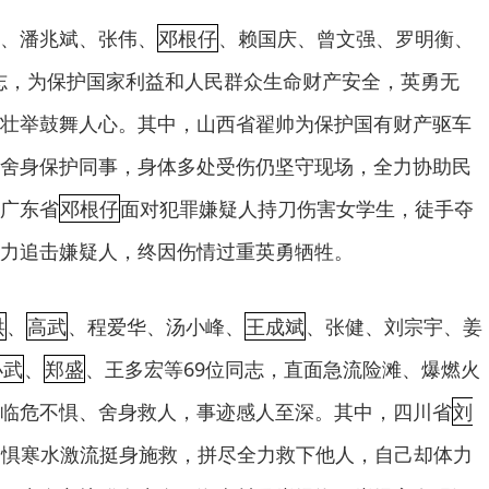
、潘兆斌、张伟、
邓根仔
、赖国庆、曾文强、罗明衡、
同志，为保护国家利益和人民群众生命财产安全，英勇无
壮举鼓舞人心。其中，山西省翟帅为保护国有财产驱车
舍身保护同事，身体多处受伤仍坚守现场，全力协助民
广东省
邓根仔
面对犯罪嫌疑人持刀伤害女学生，徒手夺
力追击嫌疑人，终因伤情过重英勇牺牲。
洪
、
高武
、程爱华、汤小峰、
王成斌
、张健、刘宗宇、姜
小武
、
郑盛
、王多宏等69位同志，直面急流险滩、爆燃火
临危不惧、舍身救人，事迹感人至深。其中，四川省
刘
不惧寒水激流挺身施救，拼尽全力救下他人，自己却体力