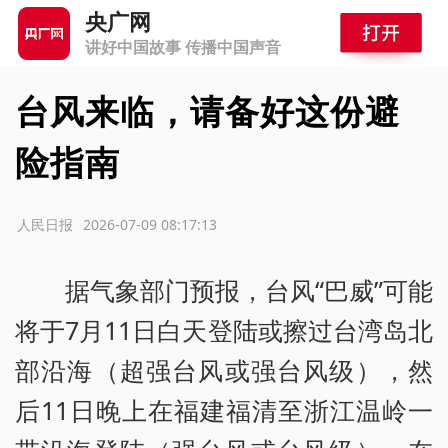
央广网
讲好中国故事 传播中国声音
台风来临，请备好这份避
险指南
源：人民日报
2026-07-09 08:17:13
据气象部门预报，台风“巴威”可能
将于7月11日白天登陆或擦过台湾岛北
部沿海（超强台风或强台风级），然
后11日晚上在福建福清至浙江温岭一