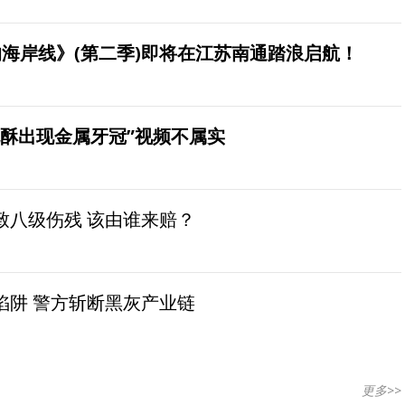
海岸线》(第二季)即将在江苏南通踏浪启航！
桃酥出现金属牙冠”视频不属实
致八级伤残 该由谁来赔？
陷阱 警方斩断黑灰产业链
更多>>