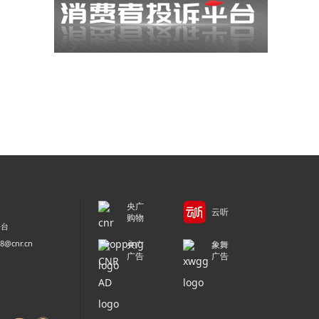
央广
云听
购物
平台
@cnr.cn
央广
象舞
广告
广告