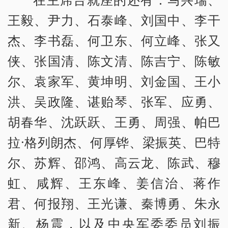
王毅、尹力、石泰峰、刘国中、李干
杰、李书磊、何卫东、何立峰、张又
侠、张国清、陈文清、陈吉宁、陈敏
尔、袁家军、黄坤明、刘金国、王小
洪、吴政隆、谌贻琴、张军、应勇、
胡春华、沈跃跃、王勇、周强、帕巴
拉·格列朗杰、何厚铧、梁振英、巴特
尔、苏辉、邵鸿、高云龙、陈武、穆
虹、咸辉、王东峰、姜信治、蒋作
君、何报翔、王光谦、秦博勇、朱永
新、杨震，以及中央军委委员刘振