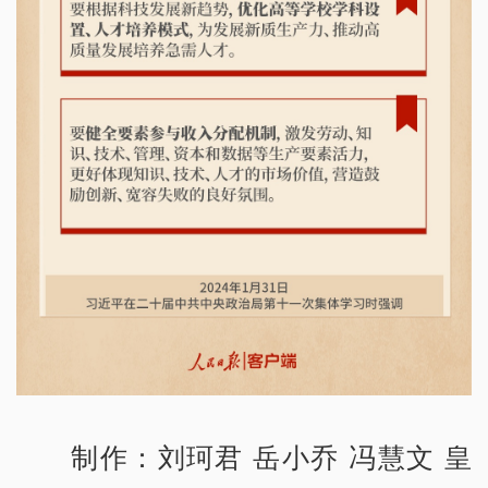
制作：刘珂君 岳小乔 冯慧文 皇