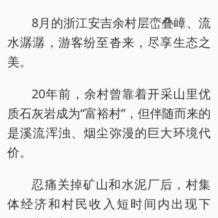
8月的浙江安吉余村层峦叠嶂、流
水潺潺，游客纷至沓来，尽享生态之
美。
20年前，余村曾靠着开采山里优
质石灰岩成为“富裕村”，但伴随而来的
是溪流浑浊、烟尘弥漫的巨大环境代
价。
忍痛关掉矿山和水泥厂后，村集
体经济和村民收入短时间内出现下