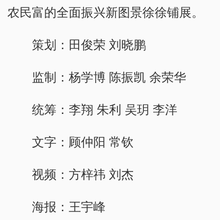
农民富的全面振兴新图景徐徐铺展。
策划：田俊荣 刘晓鹏
监制：杨学博 陈振凯 余荣华
统筹：李翔 朱利 吴玥 李洋
文字：顾仲阳 常钦
视频：方梓祎 刘杰
海报：王宇峰