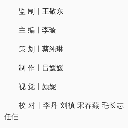
监 制丨王敬东
主 编丨李璇
策 划丨蔡纯琳
制 作丨吕媛媛
视 觉丨颜妮
校 对丨李丹 刘禛 宋春燕 毛长志
任佳