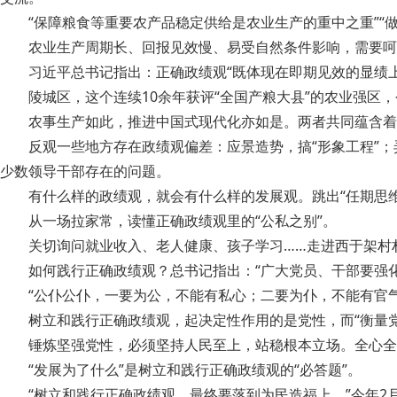
“保障粮食等重要农产品稳定供给是农业生产的重中之重”“做
农业生产周期长、回报见效慢、易受自然条件影响，需要呵
习近平总书记指出：正确政绩观“既体现在即期见效的显绩
陵城区，这个连续10余年获评“全国产粮大县”的农业强
农事生产如此，推进中国式现代化亦如是。两者共同蕴含着
反观一些地方存在政绩观偏差：应景造势，搞“形象工程”；
少数领导干部存在的问题。
有什么样的政绩观，就会有什么样的发展观。跳出“任期思维
从一场拉家常，读懂正确政绩观里的“公私之别”。
关切询问就业收入、老人健康、孩子学习……走进西于架村
如何践行正确政绩观？总书记指出：“广大党员、干部要强化
“公仆公仆，一要为公，不能有私心；二要为仆，不能有官
树立和践行正确政绩观，起决定性作用的是党性，而“衡量党
锤炼坚强党性，必须坚持人民至上，站稳根本立场。全心全
“发展为了什么”是树立和践行正确政绩观的“必答题”。
“树立和践行正确政绩观，最终要落到为民造福上。”今年