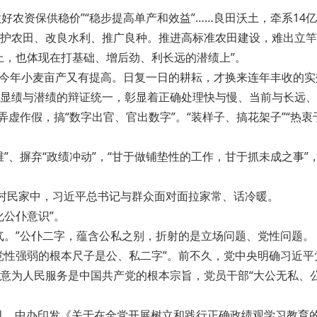
好农资保供稳价”“稳步提高单产和效益”……良田沃土，牵系14
护农田、改良水利、推广良种。推进高标准农田建设，难出立竿见
上，也体现在打基础、增后劲、利长远的潜绩上”。
区，今年小麦亩产又有提高。日复一日的耕耘，才换来连年丰收的实
显绩与潜绩的辩证统一，彰显着正确处理快与慢、当前与长远、
弄虚作假，搞“数字出官、官出数字”。“装样子、搞花架子”“热
”、摒弃“政绩冲动”，“甘于做铺垫性的工作，甘于抓未成之事
村民家中，习近平总书记与群众面对面拉家常、话冷暖。
公仆意识”。
气。”公仆二字，蕴含公私之别，折射的是立场问题、党性问题。
性强弱的根本尺子是公、私二字”。前不久，党中央明确习近平党
意为人民服务是中国共产党的根本宗旨，党员干部“大公无私、
2月，中办印发《关于在全党开展树立和践行正确政绩观学习教育