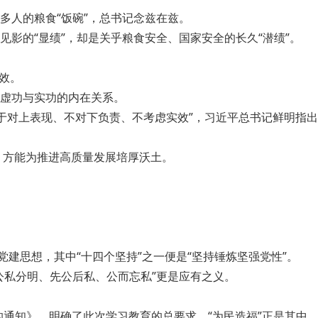
亿多人的粮食“饭碗”，总书记念兹在兹。
影的“显绩”，却是关乎粮食安全、国家安全的长久“潜绩”。
效。
虚功与实功的内在关系。
衷于对上表现、不对下负责、不考虑实效”，习近平总书记鲜明指出
”，方能为推进高质量发展培厚沃土。
建思想，其中“十四个坚持”之一便是“坚持锤炼坚强党性”。
公私分明、先公后私、公而忘私”更是应有之义。
的通知》，明确了此次学习教育的总要求，“为民造福”正是其中