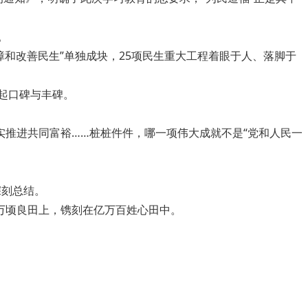
。
障和改善民生”单独成块，25项民生重大工程着眼于人、落脚于
起口碑与丰碑。
实推进共同富裕……桩桩件件，哪一项伟大成就不是“党和人民一
深刻总结。
的万顷良田上，镌刻在亿万百姓心田中。