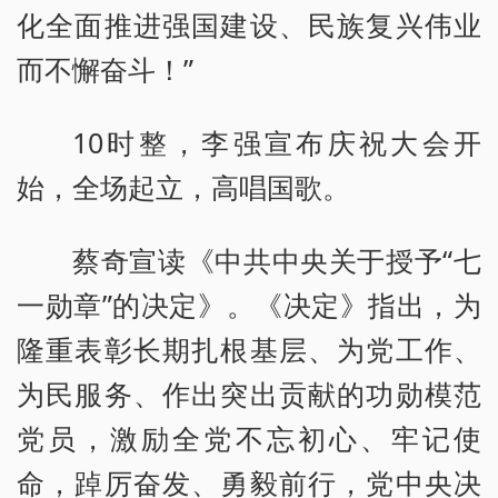
化全面推进强国建设、民族复兴伟业
而不懈奋斗！”
10时整，李强宣布庆祝大会开
始，全场起立，高唱国歌。
蔡奇宣读《中共中央关于授予“七
一勋章”的决定》。《决定》指出，为
隆重表彰长期扎根基层、为党工作、
为民服务、作出突出贡献的功勋模范
党员，激励全党不忘初心、牢记使
命，踔厉奋发、勇毅前行，党中央决