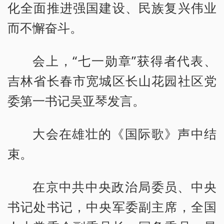
化全面推进强国建设、民族复兴伟业
而不懈奋斗。
会上，“七一勋章”获得者代表、
吉林省长春市宽城区长山花园社区党
委第一书记吴亚琴发言。
大会在雄壮的《国际歌》声中结
束。
在京中共中央政治局委员、中央
书记处书记，中央军委副主席，全国