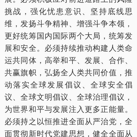
挑战，强化忧患意识、坚持底线思
维，发扬斗争精神、增强斗争本领，
更好统筹国内国际两个大局，统筹发
展和安全。必须持续推动构建人类命
运共同体，高举和平、发展、合作、
共赢旗帜，弘扬全人类共同价值，推
动落实全球发展倡议、全球安全倡
议、全球文明倡议、全球治理倡议，
为世界和平与发展注入更多正能量。
必须持之以恒推进全面从严治党，全
面贯彻新时代党建思想，健全全面从