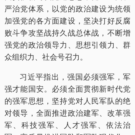
严治党体系，以党的政治建设为统领
加强党的各方面建设，坚决打好反腐
败斗争攻坚战持久战总体战，不断增
强党的政治领导力、思想引领力、群
众组织力、社会号召力。
习近平指出，强国必须强军，军
强才能国安。必须全面贯彻新时代党
的强军思想，坚持党对人民军队的绝
对领导，全面推进政治建军、改革强
军、科技强军、人才强军、依法治