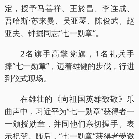
定，授予马善祥、王於昌、李连成、
吾哈斯·苏来曼、吴亚琴、陈俊武、赵
亚夫、钟掘同志“七一勋章”。
2名旗手高擎党旗，1名礼兵手
捧“七一勋章”，迈着雄健的步伐，行进
到仪式现场。
在雄壮的《向祖国英雄致敬》乐
曲声中，习近平为“七一勋章”获得者一
一颁授勋章，并同他们亲切握手、表
示祝贺。随后，“七一勋章”获得者受邀