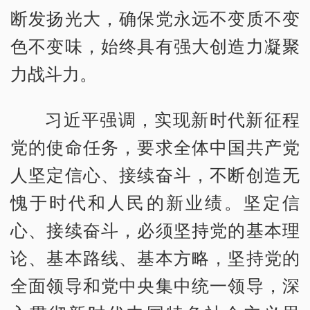
断发扬光大，确保党永远不变质不变
色不变味，始终具有强大创造力凝聚
力战斗力。
习近平强调，实现新时代新征程
党的使命任务，要求全体中国共产党
人坚定信心、接续奋斗，不断创造无
愧于时代和人民的新业绩。坚定信
心、接续奋斗，必须坚持党的基本理
论、基本路线、基本方略，坚持党的
全面领导和党中央集中统一领导，深