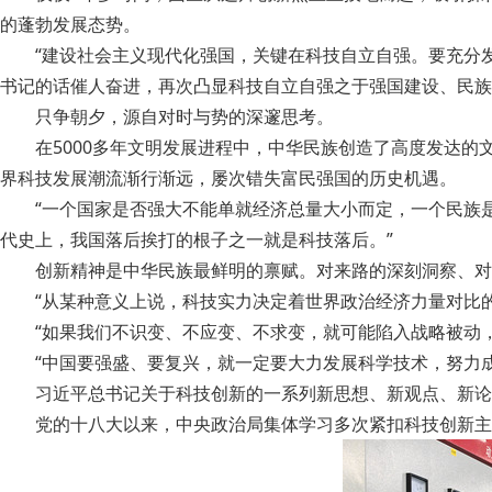
的蓬勃发展态势。
“建设社会主义现代化强国，关键在科技自立自强。要充分发
书记的话催人奋进，再次凸显科技自立自强之于强国建设、民族
只争朝夕，源自对时与势的深邃思考。
在5000多年文明发展进程中，中华民族创造了高度发达的文
界科技发展潮流渐行渐远，屡次错失富民强国的历史机遇。
“一个国家是否强大不能单就经济总量大小而定，一个民族是
代史上，我国落后挨打的根子之一就是科技落后。”
创新精神是中华民族最鲜明的禀赋。对来路的深刻洞察、对未
“从某种意义上说，科技实力决定着世界政治经济力量对比的
“如果我们不识变、不应变、不求变，就可能陷入战略被动，
“中国要强盛、要复兴，就一定要大力发展科学技术，努力成
习近平总书记关于科技创新的一系列新思想、新观点、新论断
党的十八大以来，中央政治局集体学习多次紧扣科技创新主