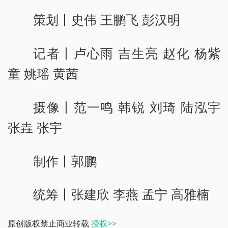
策划丨史伟 王鹏飞 彭汉明
记者丨卢心雨 吉生亮 赵化 杨紫
童 姚瑶 黄茜
摄像丨范一鸣 韩锐 刘琦 陆泓宇
张垚 张宇
制作丨郭鹏
统筹丨张建欣 李燕 孟宁 高雅楠
原创版权禁止商业转载
授权>>