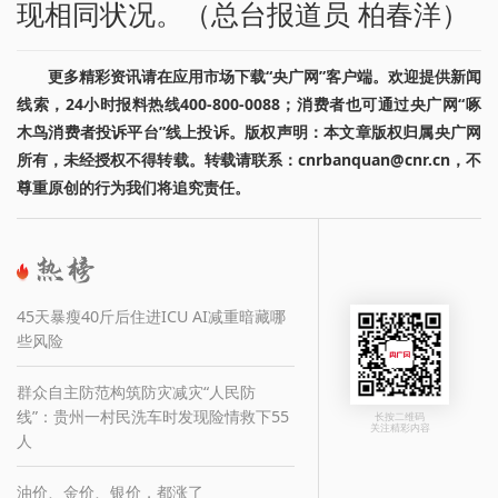
现相同状况。（总台报道员 柏春洋）
更多精彩资讯请在应用市场下载“央广网”客户端。欢迎提供新闻
线索，24小时报料热线400-800-0088；消费者也可通过央广网“啄
木鸟消费者投诉平台”线上投诉。版权声明：本文章版权归属央广网
所有，未经授权不得转载。转载请联系：cnrbanquan@cnr.cn，不
尊重原创的行为我们将追究责任。
45天暴瘦40斤后住进ICU AI减重暗藏哪
些风险
群众自主防范构筑防灾减灾“人民防
线”：贵州一村民洗车时发现险情救下55
长按二维码
关注精彩内容
人
油价、金价、银价，都涨了