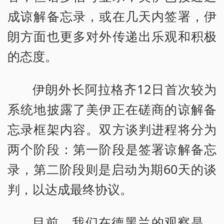
成谅解备忘录，或在几天内签署，伊
a
朗方面也更多对外传递出乐观和积极
l
的态度。
w
i
伊朗外长阿拉格齐12日首次较为
n
系统地披露了美伊正在磋商的谅解备
d
忘录框架内容。双方谈判进程将分为
o
两个阶段：第一阶段是签署谅解备忘
w
录，第二阶段则是启动为期60天的谈
.
判，以达成最终协议。
目前，我们在德黑兰的观察是，