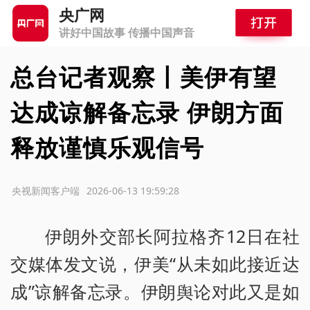
央广网
讲好中国故事 传播中国声音
总台记者观察丨美伊有望
达成谅解备忘录 伊朗方面
释放谨慎乐观信号
源：央视新闻客户端
2026-06-13 19:59:28
伊朗外交部长阿拉格齐12日在社
交媒体发文说，伊美“从未如此接近达
成”谅解备忘录。伊朗舆论对此又是如