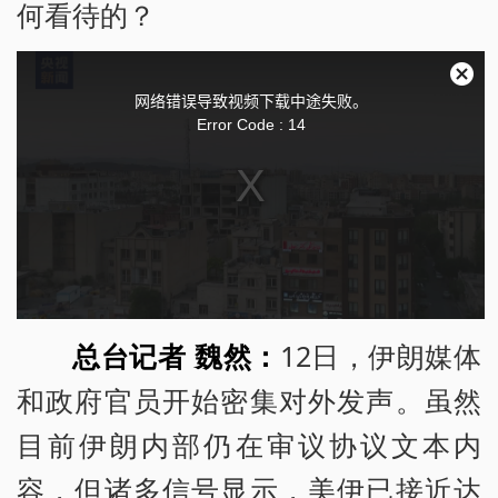
何看待的？
T
关
网络错误导致视频下载中途失败。
闭
Error Code : 14
h
弹
窗
i
s
i
s
总台记者 魏然：
12日，伊朗媒体
a
和政府官员开始密集对外发声。虽然
m
目前伊朗内部仍在审议协议文本内
o
容，但诸多信号显示，美伊已接近达
d