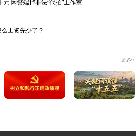
元 网警端掉非法“代拍”工作室
怎么工资先少了？
更多>>