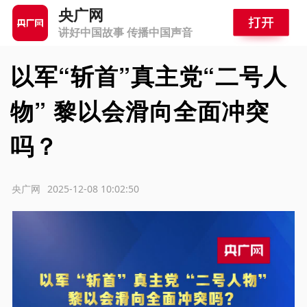
央广网
讲好中国故事 传播中国声音
以军“斩首”真主党“二号人
物” 黎以会滑向全面冲突
吗？
源：央广网
2025-12-08 10:02:50