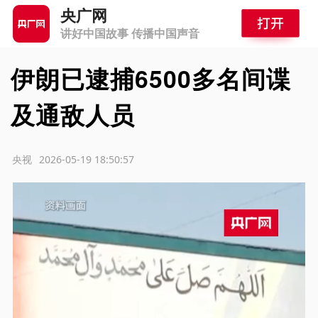
央广网
讲好中国故事 传播中国声音
伊朗已逮捕6500多名间谍
及通敌人员
源：央视
2026-05-19 18:50:57