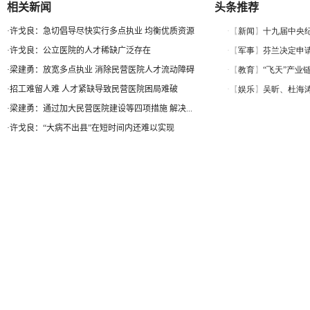
相关新闻
头条推荐
·
许戈良：急切倡导尽快实行多点执业 均衡优质资源
·
许戈良：公立医院的人才稀缺广泛存在
·
梁建勇：放宽多点执业 消除民营医院人才流动障碍
·
招工难留人难 人才紧缺导致民营医院困局难破
·
梁建勇：通过加大民营医院建设等四项措施 解决...
·
许戈良：“大病不出县”在短时间内还难以实现