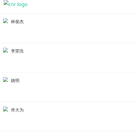
林俊杰
李荣浩
姚明
佟大为