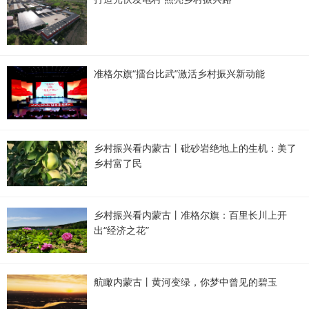
准格尔旗“擂台比武”激活乡村振兴新动能
乡村振兴看内蒙古丨砒砂岩绝地上的生机：美了
乡村富了民
乡村振兴看内蒙古丨准格尔旗：百里长川上开
出“经济之花”
航瞰内蒙古丨黄河变绿，你梦中曾见的碧玉