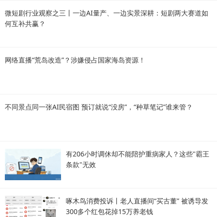
微短剧行业观察之三丨一边AI量产、一边实景深耕：短剧两大赛道如
何互补共赢？
网络直播“荒岛改造”？涉嫌侵占国家海岛资源！
不同景点同一张AI民宿图 预订就说“没房”，“种草笔记”谁来管？
有206小时调休却不能陪护重病家人？这些"霸王
条款"无效
啄木鸟消费投诉丨老人直播间“买古董” 被诱导发
300多个红包花掉15万养老钱