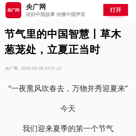
央广网
讲好中国故事 传播中国声音
节气里的中国智慧丨草木
葱茏处，立夏正当时
源：央广网
2025-05-05 07:01:22
“一夜熏风吹春去，万物并秀迎夏来”
今天
我们迎来夏季的第一个节气