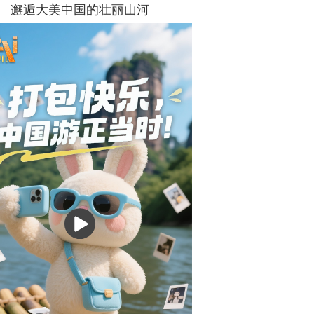
邂逅大美中国的壮丽山河
播
放