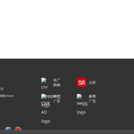
央广
云听
购物
平台
@cnr.cn
央广
象舞
广告
广告