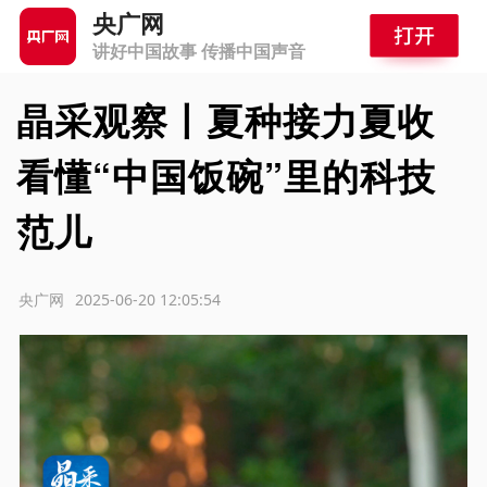
央广网
讲好中国故事 传播中国声音
晶采观察丨夏种接力夏收
看懂“中国饭碗”里的科技
范儿
源：央广网
2025-06-20 12:05:54