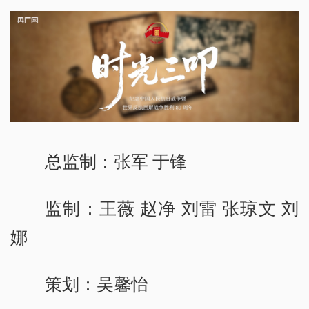
总监制：张军 于锋
监制：王薇 赵净 刘雷 张琼文 刘
娜
策划：吴馨怡