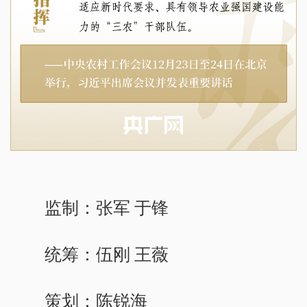
监制：张军 于锋
统筹：伍刚 王薇
策划：陈锐海