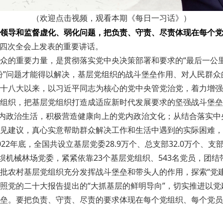
（欢迎点击视频，观看本期《每日一习话》）
领导和监督虚化、弱化问题，把负责、守责、尽责体现在每个党
委四次全会上发表的重要讲话。
众的重要力量，是贯彻落实党中央决策部署和要求的“最后一公
盼”问题才能得以解决，基层党组织的战斗堡垒作用、对人民群
十八大以来，以习近平同志为核心的党中央管党治党，着力增强
组织，把基层党组织打造成适应新时代发展要求的坚强战斗堡垒
党内政治生活，积极营造健康向上的党内政治文化；从结合落实
见建议，真心实意帮助群众解决工作和生活中遇到的实际困难，
底，全国共设立基层党委28.9万个、总支部32.0万个、支部445
坝机械林场党委，紧紧依靠23个基层党组织、543名党员，团
批农村基层党组织充分发挥战斗堡垒和带头人的作用，探索“党建
照党的二十大报告提出的“大抓基层的鲜明导向”，切实推进以
垒。要把负责、守责、尽责的要求体现在每个党组织、每个党员