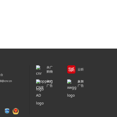
央广
云听
购物
平台
@cnr.cn
央广
象舞
广告
广告