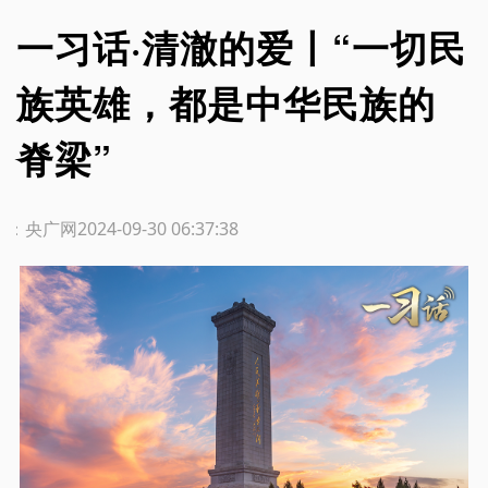
一习话·清澈的爱丨“一切民
族英雄，都是中华民族的
脊梁”
源：央广网
2024-09-30 06:37:38