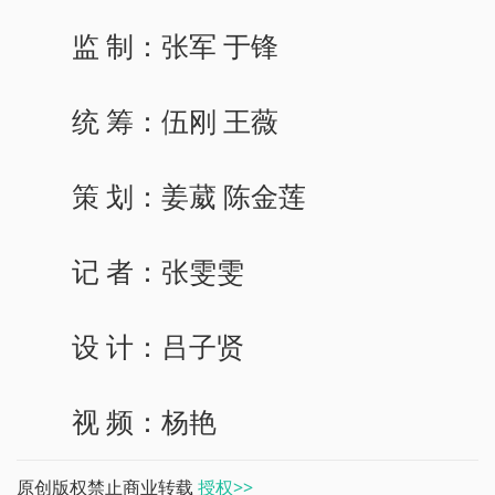
监 制：张军 于锋
统 筹：伍刚 王薇
策 划：姜葳 陈金莲
记 者：张雯雯
设 计：吕子贤
视 频：杨艳
原创版权禁止商业转载
授权>>