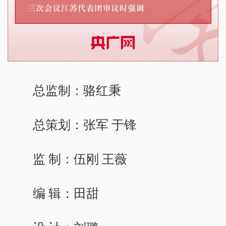
总监制：骆红秉
总策划：张军 于锋
监 制：伍刚 王薇
编 辑：田甜