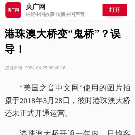
央广网
讲好中国故事 传播中国声音
港珠澳大桥变“鬼桥”？误
导！
源：澎湃新闻
2024-04-25 09:40:16
“美国之音中文网”使用的图片拍
摄于2018年3月28日，彼时港珠澳大桥
还未正式开通运营。
港珠澳大桥开通一年内，日均客