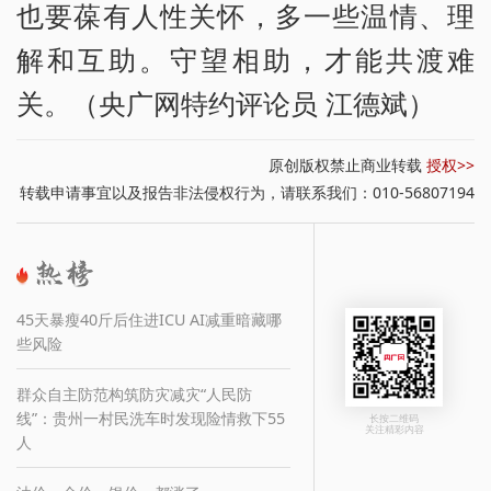
也要葆有人性关怀，多一些温情、理
解和互助。守望相助，才能共渡难
关。（央广网特约评论员 江德斌）
原创版权禁止商业转载
授权>>
转载申请事宜以及报告非法侵权行为，请联系我们：010-56807194
45天暴瘦40斤后住进ICU AI减重暗藏哪
些风险
群众自主防范构筑防灾减灾“人民防
线”：贵州一村民洗车时发现险情救下55
长按二维码
关注精彩内容
人