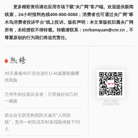
更多精彩资讯请在应用市场下载“央广网”客户端。欢迎提供新闻
线索，24小时报料热线400-800-0088；消费者也可通过央广网“啄
木鸟消费者投诉平台”线上投诉。版权声明：本文章版权归属央广网
所有，未经授权不得转载。转载请联系：cnrbanquan@cnr.cn，不
尊重原创的行为我们将追究责任。
45天暴瘦40斤后住进ICU AI减重暗藏哪
些风险
兰州牛肉拉面从业者：只管做好自己的
一碗面
长按二维码
关注精彩内容
群众自主防范构筑防灾减灾“人民防
线”：贵州一村民洗车时发现险情救下55
人