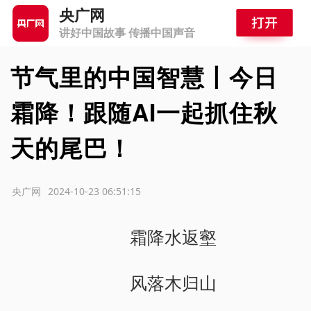
央广网
讲好中国故事 传播中国声音
节气里的中国智慧丨今日
霜降！跟随AI一起抓住秋
天的尾巴！
源：央广网
2024-10-23 06:51:15
霜降水返壑
风落木归山