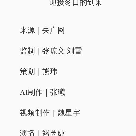
迎接冬日的到来
来源｜央广网
监制｜张琼文 刘雷
策划｜熊玮
AI制作｜张曦
视频制作｜魏星宇
演播｜褚芮婕