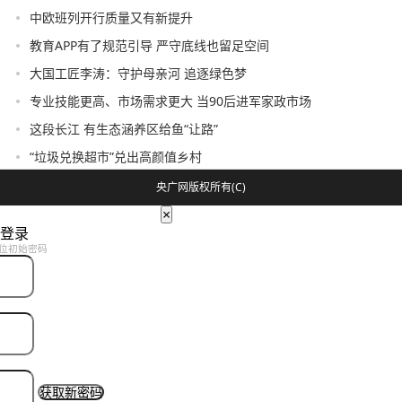
中欧班列开行质量又有新提升
教育APP有了规范引导 严守底线也留足空间
大国工匠李涛：守护母亲河 追逐绿色梦
专业技能更高、市场需求更大 当90后进军家政市场
这段长江 有生态涵养区给鱼“让路”
“垃圾兑换超市”兑出高颜值乡村
央广网版权所有(C)
×
登录
位初始密码
获取新密码