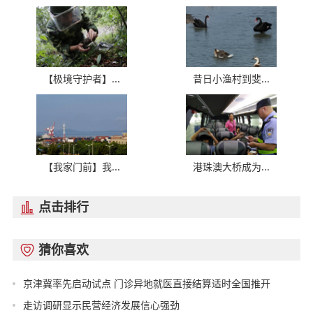
【极境守护者】...
昔日小渔村到斐...
【我家门前】我...
港珠澳大桥成为...
点击排行

猜你喜欢

京津冀率先启动试点 门诊异地就医直接结算适时全国推开
走访调研显示民营经济发展信心强劲