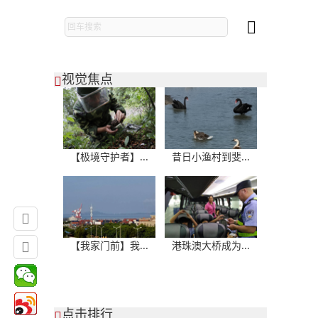

视觉焦点

【极境守护者】...
昔日小渔村到斐...


【我家门前】我...
港珠澳大桥成为...
点击排行
