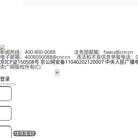
新闻热线：400-800-0088 法务部邮箱：fawu@cnr.
电子邮箱：4008000088@cnr.cn 违法和不良信息举报电话：01
京ICP证150508号
京公网安备11040202120007
中央人民广播
央广网版权所有(C)
×
登录
位初始密码
获取新密码