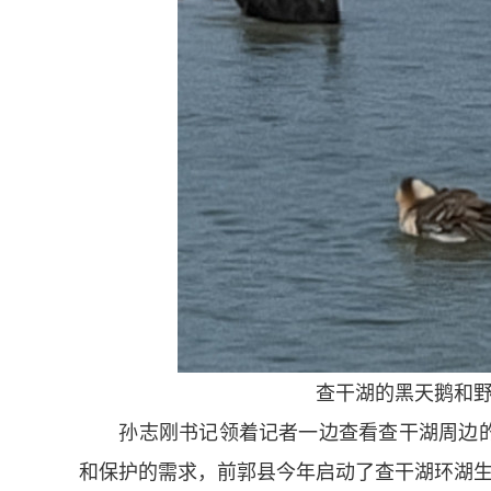
查干湖的黑天鹅和野
孙志刚书记领着记者一边查看查干湖周边的
和保护的需求，前郭县今年启动了查干湖环湖生