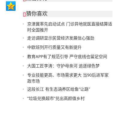
猜你喜欢

京津冀率先启动试点 门诊异地就医直接结算适
时全国推开
走访调研显示民营经济发展信心强劲
中欧班列开行质量又有新提升
教育APP有了规范引导 严守底线也留足空间
大国工匠李涛：守护母亲河 追逐绿色梦
专业技能更高、市场需求更大 当90后进军家
政市场
这段长江 有生态涵养区给鱼“让路”
“垃圾兑换超市”兑出高颜值乡村