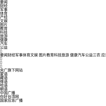
要闻
财经
军事
体育
产经
文娱
图片
教育
科技
旅游
健康
汽车
公益

要闻
财经
军事
体育
文娱
图片
教育
科技
旅游
健康
汽车
公益
三农
应



央广旗下网站
蒙语
藏语
维语
哈语
朝语
中国广播
你好台湾网
国家应急广播