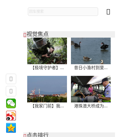

视觉焦点

【极境守护者】...
昔日小渔村到斐...


【我家门前】我...
港珠澳大桥成为...
点击排行
