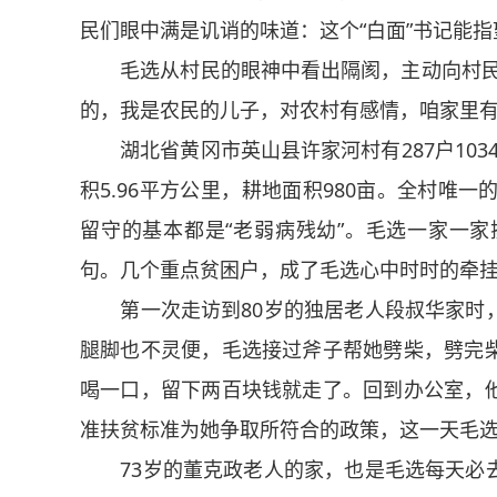
民们眼中满是讥诮的味道：这个“白面”书记能
毛选从村民的眼神中看出隔阂，主动向村民介
的，我是农民的儿子，对农村有感情，咱家里有
湖北省黄冈市英山县许家河村有287户1034
积5.96平方公里，耕地面积980亩。全村唯
留守的基本都是“老弱病残幼”。毛选一家一
句。几个重点贫困户，成了毛选心中时时的牵
第一次走访到80岁的独居老人段叔华家时，
腿脚也不灵便，毛选接过斧子帮她劈柴，劈完
喝一口，留下两百块钱就走了。回到办公室，
准扶贫标准为她争取所符合的政策，这一天毛
73岁的董克政老人的家，也是毛选每天必去