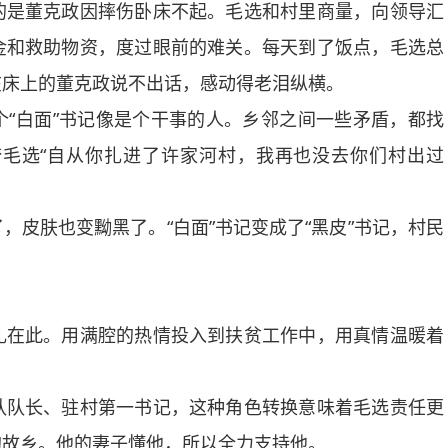
的是董克政因摔伤卧床不起。毛选和村里商量，向领导汇
金和救助物资，度过眼前的难关。每天到了饭点，毛选总
在床上的董克政说不出话，感动得老泪纵横。
白面”书记像是个干事的人。乡邻之间一些矛盾，都找
毛选“自从你扎进了许家河村，我再也没去你们村出过
肤也变黝黑了。“白面”书记变成了“黑皮”书记，村民
在此。用满腔的热情投入到扶贫工作中，用真情温暖着
队长、驻村第一书记，这种角色转换意味着毛选责任更
的故乡。他的妻子懂他，所以全力支持他。