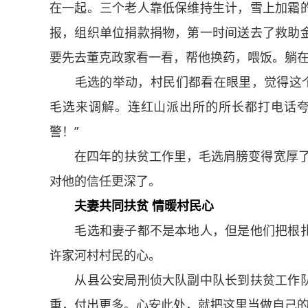
在一起。三个老人靠低保维持生计，雪上加霜
报，组织单位捐款捐物，第一时间送去了救助
要先去董克政家看一看，帮他换药，喂饭。躺
毛选的举动，村民们都看在眼里，觉得这个“
毛选来调解。连红山派出所的所长都打电话夸
警！”
在四年的扶贫工作里，毛选肩膀变得宽厚了，皮
对他的信任更深了。
夫妻共同扶贫 情暖村民心
毛选和妻子都不是本地人，但是他们把根扎
许家河村村民的心。
从县公安局刑侦大队副中队长到扶贫工作队
重，付出更多。心安此处，就把这里当做自己