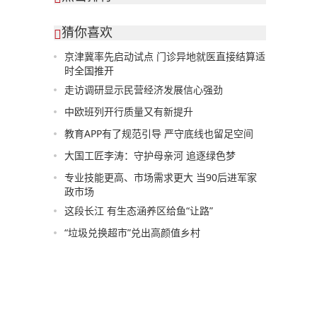
猜你喜欢

京津冀率先启动试点 门诊异地就医直接结算适
时全国推开
走访调研显示民营经济发展信心强劲
中欧班列开行质量又有新提升
教育APP有了规范引导 严守底线也留足空间
大国工匠李涛：守护母亲河 追逐绿色梦
专业技能更高、市场需求更大 当90后进军家
政市场
这段长江 有生态涵养区给鱼“让路”
“垃圾兑换超市”兑出高颜值乡村