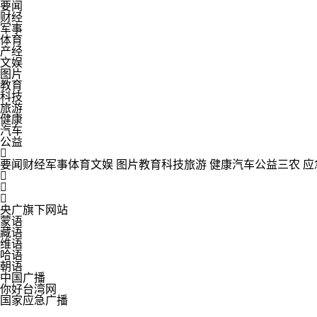
要闻
财经
军事
体育
产经
文娱
图片
教育
科技
旅游
健康
汽车
公益

要闻
财经
军事
体育
文娱
图片
教育
科技
旅游
健康
汽车
公益
三农
应



央广旗下网站
蒙语
藏语
维语
哈语
朝语
中国广播
你好台湾网
国家应急广播