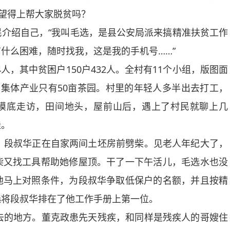
指望得上帮大家脱贫吗？
绍自己，“我叫毛选，是县公安局派来搞精准扶贫工作
什么困难，随时找我，这是我的手机号……”
人，其中贫困户150户432人。全村有11个小组，版图面
一的集体产业只有50亩茶园。村里的年轻人多半出去打工，
家摸底走访，田间地头，屋前山后，遇上了村民就聊上几
挂。
段叔华正在自家两间土坯房前劈柴。见老人年纪大了，
柴又找工具帮助她修屋顶。干了一下午活儿，毛选水也没
他马上对照条件，为段叔华争取低保户的名额，并且按精
选将段叔华排在了他工作手册上第一位。
的地方。董克政患先天残疾，和同样是残疾人的哥嫂住