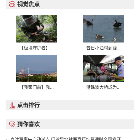
视觉焦点

【极境守护者】...
昔日小渔村到斐...
【我家门前】我...
港珠澳大桥成为...
点击排行

猜你喜欢

京津冀率先启动试点 门诊异地就医直接结算适时全国推开