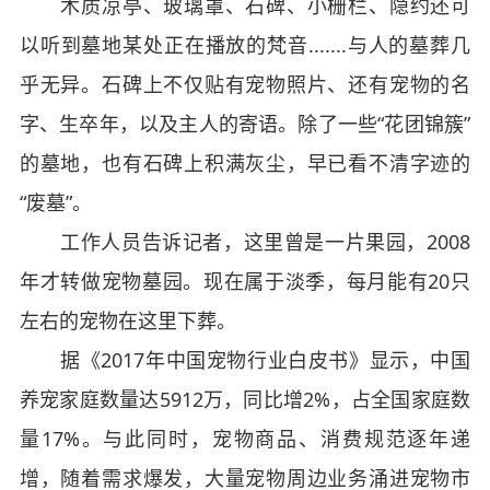
木质凉亭、玻璃罩、石碑、小栅栏、隐约还可
以听到墓地某处正在播放的梵音.......与人的墓葬几
乎无异。石碑上不仅贴有宠物照片、还有宠物的名
字、生卒年，以及主人的寄语。除了一些“花团锦簇”
的墓地，也有石碑上积满灰尘，早已看不清字迹的
“废墓”。
工作人员告诉记者，这里曾是一片果园，2008
年才转做宠物墓园。现在属于淡季，每月能有20只
左右的宠物在这里下葬。
据《2017年中国宠物行业白皮书》显示，中国
养宠家庭数量达5912万，同比增2%，占全国家庭数
量17%。与此同时，宠物商品、消费规范逐年递
增，随着需求爆发，大量宠物周边业务涌进宠物市