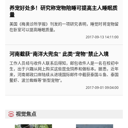
养宠好处多！研究称宠物陪睡可提高主人睡眠质
量
美国《梅奥诊所学报》刊发的一项研究表明，睡觉时将宠物留
在卧室可以提高睡眠质量。
2017-09-13 14:11:00
河南截获“南洋大兜虫” 此类“宠物”禁止入境
工作人员经与收件人联系后得知，邮包收件人是一名在校初中
生，出于兴趣从网上购买这些昆虫饲养和做标本。据悉，近年
来，河南邮政口岸陆续从进境国际邮件中截获泰国斗鱼、泰国
鳌虾、波兰蜘蛛等“新型宠物”。
2017-09-01 09:04:00
视觉焦点
