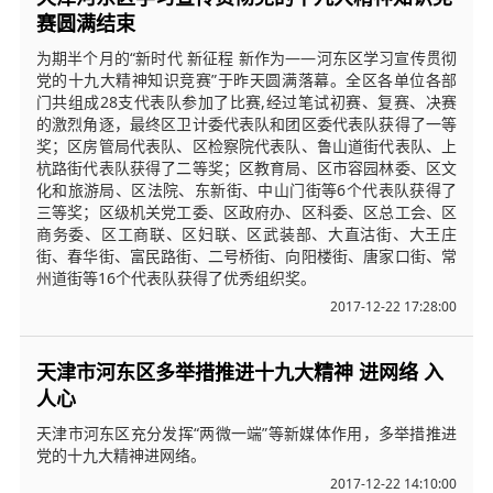
赛圆满结束
为期半个月的“新时代 新征程 新作为——河东区学习宣传贯彻
党的十九大精神知识竞赛”于昨天圆满落幕。全区各单位各部
门共组成28支代表队参加了比赛,经过笔试初赛、复赛、决赛
的激烈角逐，最终区卫计委代表队和团区委代表队获得了一等
奖；区房管局代表队、区检察院代表队、鲁山道街代表队、上
杭路街代表队获得了二等奖；区教育局、区市容园林委、区文
化和旅游局、区法院、东新街、中山门街等6个代表队获得了
三等奖；区级机关党工委、区政府办、区科委、区总工会、区
商务委、区工商联、区妇联、区武装部、大直沽街、大王庄
街、春华街、富民路街、二号桥街、向阳楼街、唐家口街、常
州道街等16个代表队获得了优秀组织奖。
2017-12-22 17:28:00
天津市河东区多举措推进十九大精神 进网络 入
人心
天津市河东区充分发挥“两微一端”等新媒体作用，多举措推进
党的十九大精神进网络。
2017-12-22 14:10:00