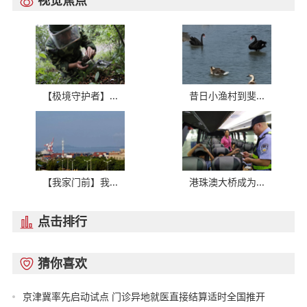
视觉焦点

【极境守护者】...
昔日小渔村到斐...
【我家门前】我...
港珠澳大桥成为...
点击排行

猜你喜欢

京津冀率先启动试点 门诊异地就医直接结算适时全国推开