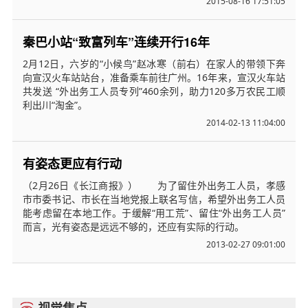
2015-08-16 17:51:05
秦巴小站“致富列车”连续开行16年
2月12日，六岁的“小候鸟”赵冰寒（前右）在家人的带领下奔
向宣汉火车站站台，准备乘车前往广州。16年来，宣汉火车站
共发送 “外出务工人员专列”460余列，助力120多万农民工顺
利出川“淘金”。
2014-02-13 11:04:00
有姿态更应有行动
（2月26日《长江商报》） 为了留住外出务工人员，孝感
市市委书记、市长在当地党报上联名写信，希望外出务工人员
能考虑留在本地工作。于缓解“用工荒”、留住“外出务工人员”
而言，光有姿态是远远不够的，还应有实际的行动。
2013-02-27 09:01:00