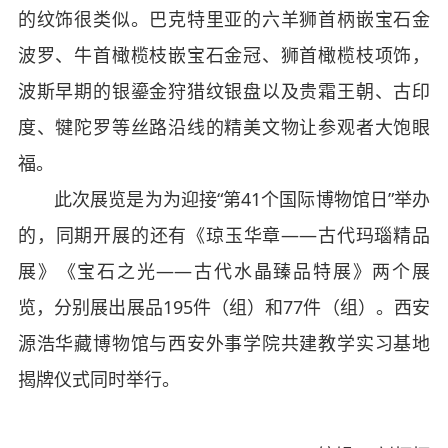
的纹饰很类似。巴克特里亚的六羊狮首柄嵌宝石金
波罗、牛首橄榄枝嵌宝石金冠、狮首橄榄枝项饰，
波斯早期的银鎏金狩猎纹银盘以及贵霜王朝、古印
度、犍陀罗等丝路沿线的精美文物让参观者大饱眼
福。
此次展览是为为迎接“第
41
个国际博物馆日”举办
的，同期开展的还有《琼玉华章——古代玛瑙精品
展》《宝石之光——古代水晶臻品特展》两个展
览，分别展出展品
195
件（组）和
77
件（组）。西安
源浩华藏博物馆与西安外事学院共建教学实习基地
揭牌仪式同时举行。