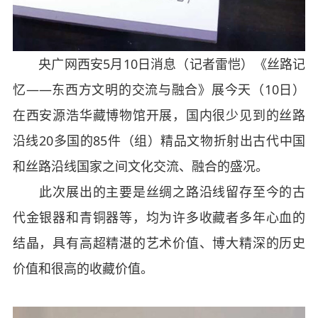
央广网西安
5
月
10
日消息（记者雷恺）《丝路记
忆——东西方文明的交流与融合》展今天（
10
日）
在西安源浩华藏博物馆开展，国内很少见到的丝路
沿线
20
多国的85件（组）
精品文物折射出古代中国
和丝路沿线国家之间文化交流、融合的盛况。
此次展出的主要是丝绸之路沿线留存至今的古
代金银器和青铜器等，均为许多收藏者多年心血的
结晶，具有高超精湛的艺术价值、博大精深的历史
价值和很高的收藏价值。