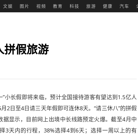
文娱
图片
视频
教育
科技
旅游
健康
汽车
人拼假旅游
”小长假即将来临，预计全国接待游客有望达到1.5亿人
，5月2日至4日请三天年假即可连休8天。“请三休八”的拼假
数据显示，目前网上出境中长线路预定火爆。截至4月中
择3天内的行程，38%选择4到6天；选择一周以上的有