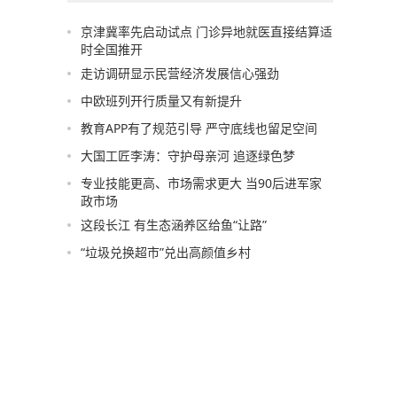
京津冀率先启动试点 门诊异地就医直接结算适
时全国推开
走访调研显示民营经济发展信心强劲
中欧班列开行质量又有新提升
教育APP有了规范引导 严守底线也留足空间
大国工匠李涛：守护母亲河 追逐绿色梦
专业技能更高、市场需求更大 当90后进军家
政市场
这段长江 有生态涵养区给鱼“让路”
“垃圾兑换超市”兑出高颜值乡村