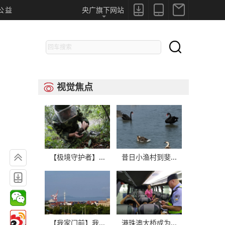



公益
央广旗下网站

视觉焦点


【极境守护者】...
昔日小渔村到斐...

【我家门前】我...
港珠澳大桥成为...