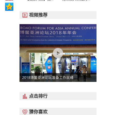
视频推荐

2018博鳌亚洲论坛准备工作就绪
点击排行

猜你喜欢
