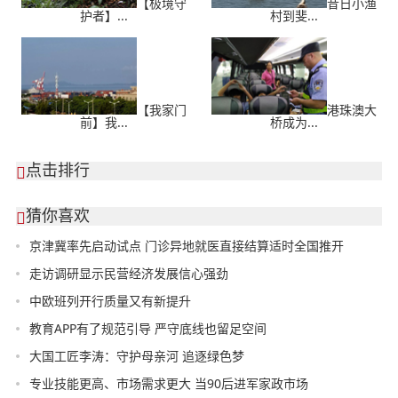
【极境守
昔日小渔
护者】...
村到斐...
【我家门
港珠澳大
前】我...
桥成为...
点击排行

猜你喜欢

京津冀率先启动试点 门诊异地就医直接结算适时全国推开
走访调研显示民营经济发展信心强劲
中欧班列开行质量又有新提升
教育APP有了规范引导 严守底线也留足空间
大国工匠李涛：守护母亲河 追逐绿色梦
专业技能更高、市场需求更大 当90后进军家政市场