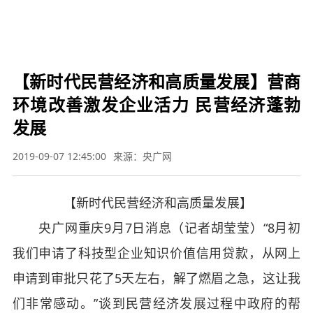

要闻
财经
军事
体育
文娱
图片
教育
科技
旅游
健康
汽车
公益
三农
应
急


【新时代民营经济和高质量发展】营商
环境改善激发企业活力 民营经济蓬勃
发展
2019-09-07 12:45:00
来源：央广网
【新时代民营经济和高质量发展】
央广网重庆9月7日消息（记者胡莹莹）“8月初
我们申请了科技型企业知识价值信用贷款，从网上
申请到审批只花了5天左右，解了燃眉之急，这让我
们非常感动。”谈到民营经济发展过程中政府的帮