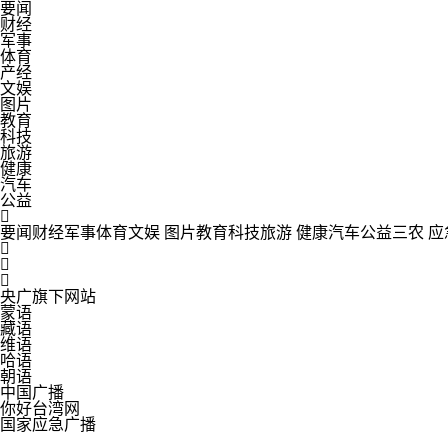
要闻
财经
军事
体育
产经
文娱
图片
教育
科技
旅游
健康
汽车
公益

要闻
财经
军事
体育
文娱
图片
教育
科技
旅游
健康
汽车
公益
三农
应



央广旗下网站
蒙语
藏语
维语
哈语
朝语
中国广播
你好台湾网
国家应急广播