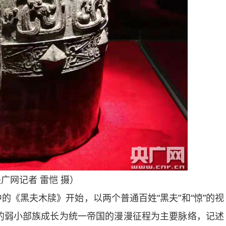
广网记者 雷恺 摄）
黑夫木牍》开始，以两个普通百姓“黑夫”和“惊”的视
方的弱小部族成长为统一帝国的漫漫征程为主要脉络，记述