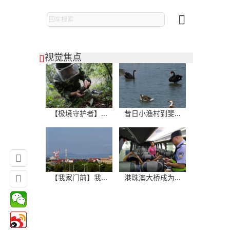

视觉焦点

【极境守护者】...
昔日小渔村到斐...


【我家门前】我...
港珠澳大桥成为...