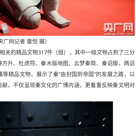
央广网记者 雷恺 摄）
相关的精品文物317件（组），其中一级文物占到了三分
鞅方升、杜虎符、秦木版地图、云梦秦简、秦诏版、两诏
等精品文物，展示了秦“由封国到帝国”的发展之路，以
贡献，不仅呈现秦文化的广博内涵，更着重反映秦文明对