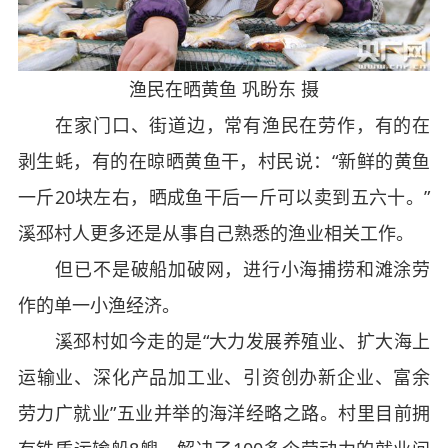
渔民在晒黄鱼 巩盼东 摄
在家门口、街道边，常有渔民在劳作，有的在
剥生蚝，有的在晾晒黄鱼干，村民说：“新鲜的黄鱼
一斤20块左右，晒成鱼干后一斤可以卖到五六十。”
溪邳村人更多还是从事自己熟悉的渔业相关工作。
但已不是破船加破网，进行小海捕捞和滩涂劳
作的单一小渔经济。
溪邳村如今走的是“大力发展养殖业、扩大海上
运输业、深化产品加工业、引资创办新企业、富余
劳力广就业”五业并举的海洋经略之路。村里目前拥