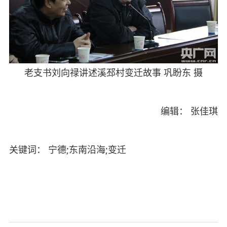
老支书刘向禄讲述溪邳村变迁故事 巩盼东 摄
编辑： 张佳琪
关键词： 宁德;东南沿海;变迁