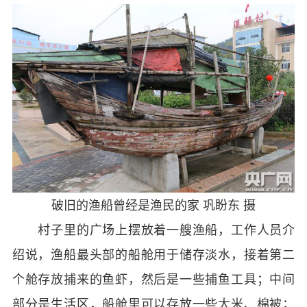
破旧的渔船曾经是渔民的家 巩盼东 摄
村子里的广场上摆放着一艘渔船，工作人员介
绍说，渔船最头部的船舱用于储存淡水，接着第二
个舱存放捕来的鱼虾，然后是一些捕鱼工具；中间
部分是生活区，船舱里可以存放一些大米、棉被；