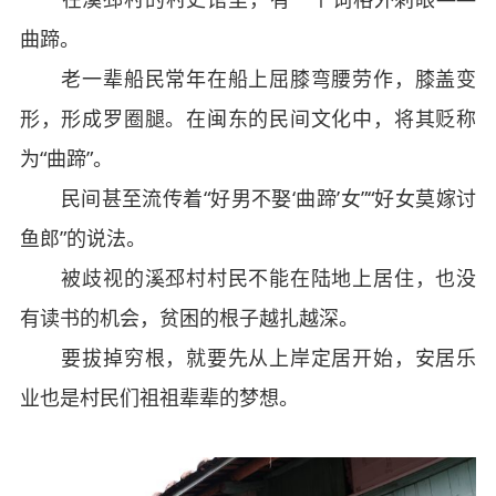
曲蹄。
老一辈船民常年在船上屈膝弯腰劳作，膝盖变
形，形成罗圈腿。在闽东的民间文化中，将其贬称
为“曲蹄”。
民间甚至流传着“好男不娶‘曲蹄’女”“好女莫嫁讨
鱼郎”的说法。
被歧视的溪邳村村民不能在陆地上居住，也没
有读书的机会，贫困的根子越扎越深。
要拔掉穷根，就要先从上岸定居开始，安居乐
业也是村民们祖祖辈辈的梦想。