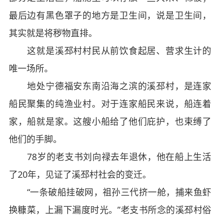
最后边有黑色罩子的地方是卫生间，说是卫生间，
其实就是将秽物直排。
这就是溪邳村村民从前饮食起居、营求生计的
唯一场所。
地处宁德福安东南沿海之滨的溪邳村，是连家
船民聚集的纯渔业村。对于连家船民来说，船连着
家，船就是家。这艘小船给了他们庇护，也束缚了
他们的手脚。
78岁的老支书刘向禄去年退休，他在船上生活
了20年，见证了溪邳村社会的变迁。
“一条破船挂破网，祖孙三代挤一舱，捕来鱼虾
换糠菜，上漏下漏度时光。”老支书所念的溪邳村俗