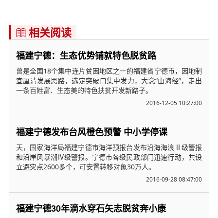
相关阅读

福建宁德：生态优势铺就特色脱贫路
曾是全国18个集中连片贫困地区之一的福建省宁德市，因地制
宜厘清发展思路，选定突破口集中发力，大念“山海经”，走出
一条百姓富、生态美的特色扶贫开发新路子。
2016-12-05 10:27:00
福建宁德发布台风橙色预警 中小学停课
天，国家海洋局福建宁德市海洋预报台发布沿海海浪Ⅱ级警报
和沿岸风暴潮Ⅳ级警报。宁德市各级民政部门迅速行动，共设
立避灾点2600多个，可安置转移对象30万人。
2016-09-28 08:47:00
福建宁德30年滴水穿石矢志脱贫奔小康