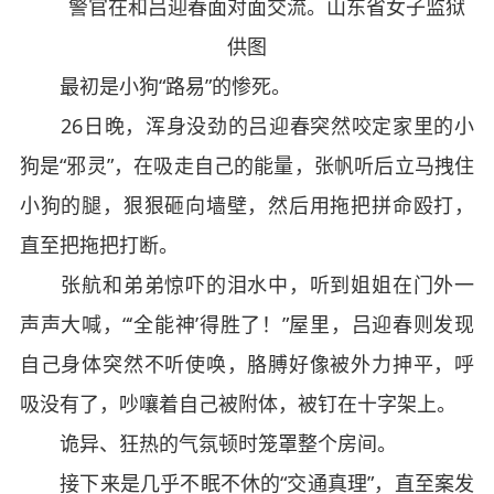
警官在和吕迎春面对面交流。山东省女子监狱
供图
最初是小狗“路易”的惨死。
26日晚，浑身没劲的吕迎春突然咬定家里的小
狗是“邪灵”，在吸走自己的能量，张帆听后立马拽住
小狗的腿，狠狠砸向墙壁，然后用拖把拼命殴打，
直至把拖把打断。
张航和弟弟惊吓的泪水中，听到姐姐在门外一
声声大喊，“‘全能神’得胜了！”屋里，吕迎春则发现
自己身体突然不听使唤，胳膊好像被外力抻平，呼
吸没有了，吵嚷着自己被附体，被钉在十字架上。
诡异、狂热的气氛顿时笼罩整个房间。
接下来是几乎不眠不休的“交通真理”，直至案发