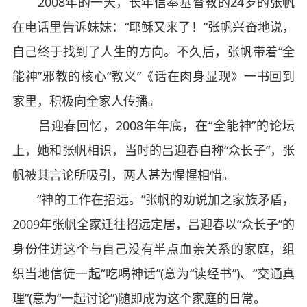
2008年的一天，长年信奉基督教的24岁的张帆
在电话里告诉妹妹：“耶稣又来了！”张帆兴奋地说，
自己终于找到了人生的方向。不久后，张帆带着“全
能神”邪教的核心“教义”《话在肉身显现》一书回到
家里，积极向全家人传播。
吕迎春回忆，2008年年底，在“全能神”的论坛
上，她和张帆相识，当时的吕迎春自称“众长子”，张
帆被其言论所吸引，两人甚为惺惺相惜。
“神的工作在招远。”张帆的劝说加之家族矛盾，
2009年张帆全家迁往招远定居，吕迎春以“众长子”的
身份住进这个与自己没有半点血亲关系的家庭，组
织当地信徒一起“吃喝神话”(意为“读经书”)、“交通真
理”(意为“一起讨论”)随即成为这个家庭的日常。