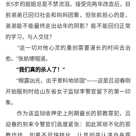
长5岁的姐姐总是不禁流泪。接受完两年改造后，目
前弟弟已回归社会和妈妈团聚，但张航担心的是，
弟弟能不能最终走出幼年的阴影？能不能回归正常
的学习，与人交往？
“这一切对他心灵的重创需要漫长的时间去治
愈。”张航哽咽道。
“我们真的杀人了！”
“眼露凶光，出乎意料地顽固”——这是吕迎春刚
开始服刑时给山东省女子监狱李警官留下的第一印
象。
作为该监狱收押史上刑期最长的邪教罪犯，吕
迎春的到来令警官们高度紧张：如此冥顽不化的邪
教信徒，如果不尽快转化，让其彻底认清自身罪