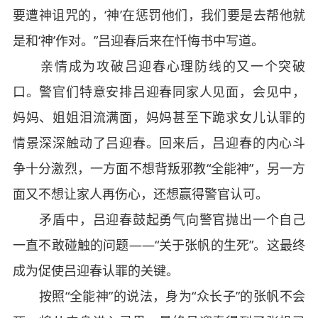
要遭神诅咒的，‘神’在惩罚他们，我们要是去帮他就
是和‘神’作对。”吕迎春后来在忏悔书中写道。
亲情成为攻破吕迎春心理防线的又一个突破
口。警官们特意安排吕迎春同家人见面，会见中，
妈妈、姐姐泪流满面，妈妈甚至下跪求女儿认罪的
情景深深触动了吕迎春。回来后，吕迎春的内心斗
争十分激烈，一方面不想背叛邪教“全能神”，另一方
面又不想让家人再伤心，还想赢得警官认可。
矛盾中，吕迎春鼓起勇气向警官抛出一个自己
一直不敢碰触的问题——“关于张帆的生死”。这最终
成为促使吕迎春认罪的关键。
按照“全能神”的说法，身为“众长子”的张帆不会