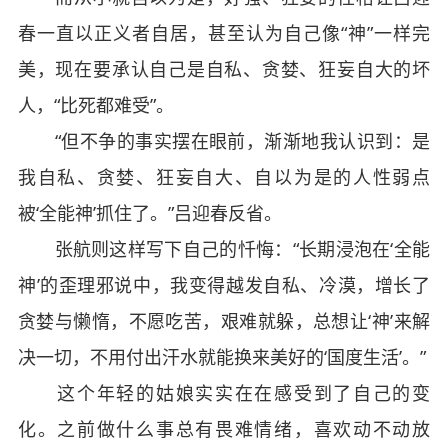
春一直以正义者自居，甚至认为自己像“神”一样完
美，现在要承认自己是自私、贪婪、狂妄自大的坏
人，“比死都难受”。
“但不争的事实摆在眼前，渐渐地我认识到：是
我自私、贪婪、狂妄自大、自以为是的人性弱点
被‘全能神’抓住了。”吕迎春反省。
张航则这样写下自己的忏悔：“长期浸泡在‘全能
神’的歪理邪说中，我变得越发自私、冷漠，增长了
贪婪与懒惰，不愿吃苦，艰难就躲，总想让‘神’来解
决一切，不用付出汗水就能换来美好的‘国度生活’。”
这个年轻的姑娘实实在在感受到了自己的变
化。之前做什么事总有畏难情绪，喜欢动不动放