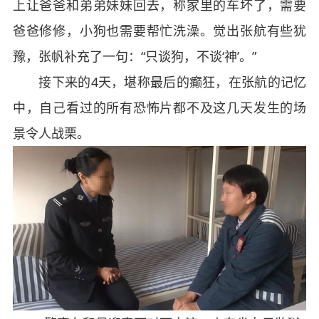
上让爸爸和弟弟妹妹回去，称家里的车坏了，需要
爸爸修修，小狗也需要帮忙洗澡。觉出张航有些犹
豫，张帆补充了一句：“只谈狗，不谈‘神’。”
接下来的4天，堪称最后的癫狂，在张航的记忆
中，自己看过的所有恐怖片都不及这几天发生的场
景令人战栗。