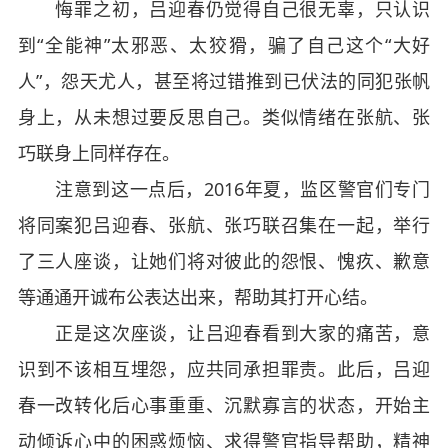
悔罪之初，吕迎春仍觉得自己很无辜，只认识
到“全能神”太邪恶、太狡猾，骗了自己这个“大好
人”，怨天尤人，甚至将过错推到已伏法的同犯张帆
身上，从未想过要反思自己。类似情绪在张航、张
巧联身上同样存在。
注意到这一点后，2016年夏，监区警官们专门
将同案犯吕迎春、张航、张巧联召集在一起，举行
了三人座谈，让她们将对彼此的怨恨、愧疚、歉意
等通通开诚布公表达出来，帮助其打开心结。
正是这次座谈，让吕迎春看到大家的痛苦，意
识到不该相互埋怨，应共同承担罪责。此后，吕迎
春一改转化后心事重重、沉默寡言的状态，开始主
动倾诉心中的困惑烦恼、求得警官指导帮助，精神