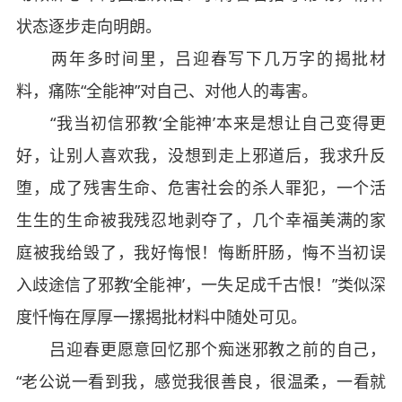
状态逐步走向明朗。
两年多时间里，吕迎春写下几万字的揭批材
料，痛陈“全能神”对自己、对他人的毒害。
“我当初信邪教‘全能神’本来是想让自己变得更
好，让别人喜欢我，没想到走上邪道后，我求升反
堕，成了残害生命、危害社会的杀人罪犯，一个活
生生的生命被我残忍地剥夺了，几个幸福美满的家
庭被我给毁了，我好悔恨！悔断肝肠，悔不当初误
入歧途信了邪教‘全能神’，一失足成千古恨！”类似深
度忏悔在厚厚一摞揭批材料中随处可见。
吕迎春更愿意回忆那个痴迷邪教之前的自己，
“老公说一看到我，感觉我很善良，很温柔，一看就