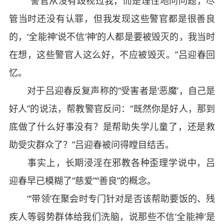
“警官从没有歧视过我，而是理性地问问题，尽
管当时还没有认罪，但我发现这些警官都是很善良
的，‘全能神’说不信‘神’的人都是要被毁灭的，我当时
在想，这些警官人这么好，不应被毁灭。”吕迎春回
忆。
对于吕迎春反复声称的“受害者是‘恶魔’，自己是
好人”的说法，帮教警官反问：“既然你是好人，那到
底做了什么好事没有？是帮助失学儿童了，还是救
助受灾群众了？”吕迎春被问得瞠目结舌。
事实上，长期浸淫在邪教各种歪理学说中，吕
迎春早已模糊了“慈爱”“善良”的概念。
“‘带领’在聚会时专门针对是否该帮助要饭的、残
疾人等弱势群体给我们洗脑，说那些不信‘全能神’是