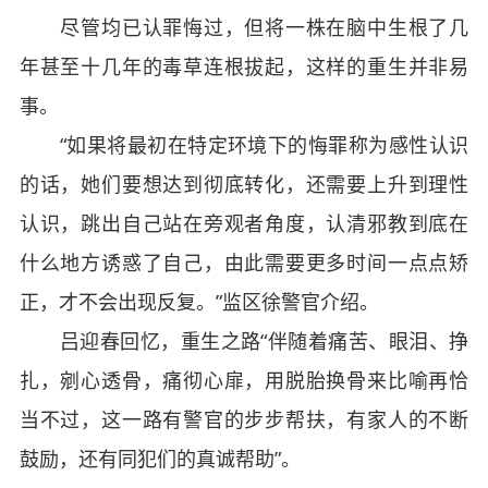
尽管均已认罪悔过，但将一株在脑中生根了几
年甚至十几年的毒草连根拔起，这样的重生并非易
事。
“如果将最初在特定环境下的悔罪称为感性认识
的话，她们要想达到彻底转化，还需要上升到理性
认识，跳出自己站在旁观者角度，认清邪教到底在
什么地方诱惑了自己，由此需要更多时间一点点矫
正，才不会出现反复。”监区徐警官介绍。
吕迎春回忆，重生之路“伴随着痛苦、眼泪、挣
扎，剜心透骨，痛彻心扉，用脱胎换骨来比喻再恰
当不过，这一路有警官的步步帮扶，有家人的不断
鼓励，还有同犯们的真诚帮助”。