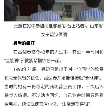
张航在狱中参加揭批邪教(讲台上站者)。山东省
女子监狱供图
最后的癫狂
在吕迎春迄今42年的人生中，有近一半时间和
“全能神”邪教紧紧捆绑在一起。
1998年年底，最初只是出于对一位同学的欣赏
和毫无保留的信任，吕迎春开始慢慢接触“全能神”。
当时的她有一份稳定的商场营业员工作，不久后即
将步入婚姻。不过她也回忆，自己业余时间只是看
看电视，读读武侠言情小说，“生活迷茫得很”。