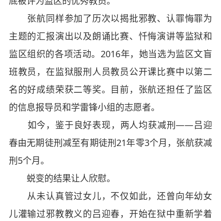
底被评为监区的优秀教员。
张航同样参加了历次以揭批邪教、认罪悔罪为
主题的汇报演出以及朗诵比赛、忏悔演讲等监狱和
监区组织的各项活动。2016年，她当选为监区文盲
班教员，在监狱服刑人员教员公开课比赛中以第二
名的好成绩荣获二等奖。目前，张航还担任了监区
的信息报导员和学雷锋小组的志愿者。
如今，鉴于良好表现，两人均获减刑——吕迎
春由无期徒刑减至有期徒刑21年零3个月，张航获减
刑5个月。
蜕变的结果让人欣慰。
从未认真管过女儿，不仅如此，还曾向年幼女
儿灌输过邪教教义的吕迎春，开始在狱中重新学着