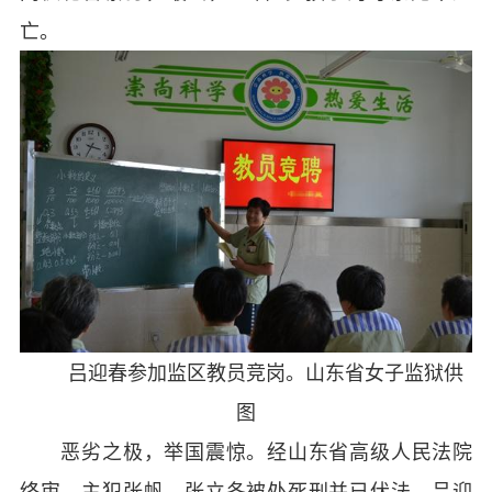
亡。
吕迎春参加监区教员竞岗。山东省女子监狱供
图
恶劣之极，举国震惊。经山东省高级人民法院
终审，主犯张帆、张立冬被处死刑并已伏法，吕迎