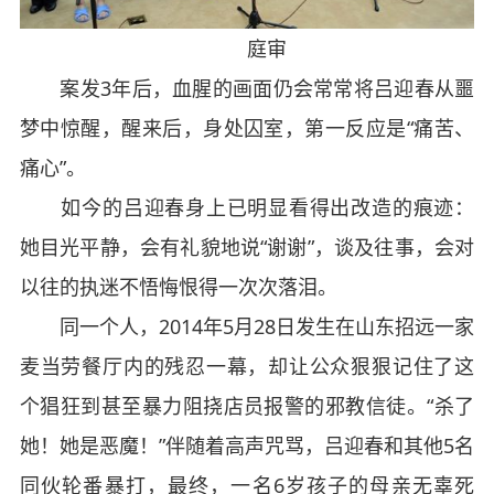
庭审
案发3年后，血腥的画面仍会常常将吕迎春从噩
梦中惊醒，醒来后，身处囚室，第一反应是“痛苦、
痛心”。
如今的吕迎春身上已明显看得出改造的痕迹：
她目光平静，会有礼貌地说“谢谢”，谈及往事，会对
以往的执迷不悟悔恨得一次次落泪。
同一个人，2014年5月28日发生在山东招远一家
麦当劳餐厅内的残忍一幕，却让公众狠狠记住了这
个猖狂到甚至暴力阻挠店员报警的邪教信徒。“杀了
她！她是恶魔！”伴随着高声咒骂，吕迎春和其他5名
同伙轮番暴打，最终，一名6岁孩子的母亲无辜死