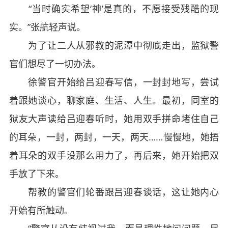
“当时确实希望‘神’是真的，不愿接受残酷的现
实。”张航轻声说。
为了让二人从邪教的泥潭中彻底走出，监狱警
官们想尽了一切办法。
徐警官开始给吕迎春写信，一封封地写，尝试
着跟她谈心，聊家庭、生活、人生。最初，同室的
狱友大声读给吕迎春听时，她用双手拼命堵住自己
的耳朵，一封，两封，一天，两天……慢慢地，她捂
着耳朵的双手没那么用力了，再后来，她开始把双
手放了下来。
帮教的警官们轮番跟吕迎春谈话，这让她内心
开始有所触动。