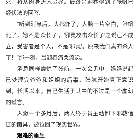
死，将从肉身进入灵界。最终吕迎春得到了张帆已
经伏法的回答。
“听到消息后，头都炸了，大脑一片空白，张帆
死了，她不是‘众长子’，‘邪灵攻击众长子’之说已不成
立，受害者是个人，不是‘邪灵’。原来我们真的杀人
了！”那一刻，吕迎春痛哭流涕。
消息同样震惊了张航。一次会见中，妈妈说起
已处理完爸爸和姐姐的后事。张航开始真正意识
到，长期以来，自己生活于其中的不过是一个虚幻
的谎言。
入狱一个多月后，两人终于肯主动卸下邪教信
徒的面具，被拉回了现实世界。
艰难的重生