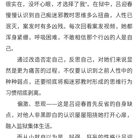
很实在，没坏心眼，才选择了我”。在狱中，吕迎春
慢慢认识到自己痴迷邪教时思维多么扭曲，人性已
泯灭，案发时有多凶残。每次回看案发视频，她都
浑身紧绷，呼吸困难，不敢相信那个行凶的人是自
己。
通过改造否定自己，反思自己，对她们来说显
然是更为痛苦的过程，不仅要认识到之前人性中的
种种弱点，还要彻底将痴迷邪教时形成的思维行为
习惯彻底剥离。
偏激、悲观——这是吕迎春首先反省的自身缺
点，对他人非黑即白的认识屡屡阻挠她打开心扉，
融入监狱集体生活。
而从小就自以为是，好强、狂妄的性格让吕迎