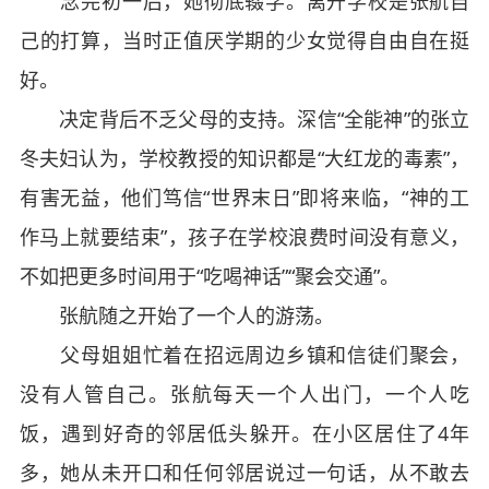
念完初一后，她彻底辍学。离开学校是张航自
己的打算，当时正值厌学期的少女觉得自由自在挺
好。
决定背后不乏父母的支持。深信“全能神”的张立
冬夫妇认为，学校教授的知识都是“大红龙的毒素”，
有害无益，他们笃信“世界末日”即将来临，“神的工
作马上就要结束”，孩子在学校浪费时间没有意义，
不如把更多时间用于“吃喝神话”“聚会交通”。
张航随之开始了一个人的游荡。
父母姐姐忙着在招远周边乡镇和信徒们聚会，
没有人管自己。张航每天一个人出门，一个人吃
饭，遇到好奇的邻居低头躲开。在小区居住了4年
多，她从未开口和任何邻居说过一句话，从不敢去