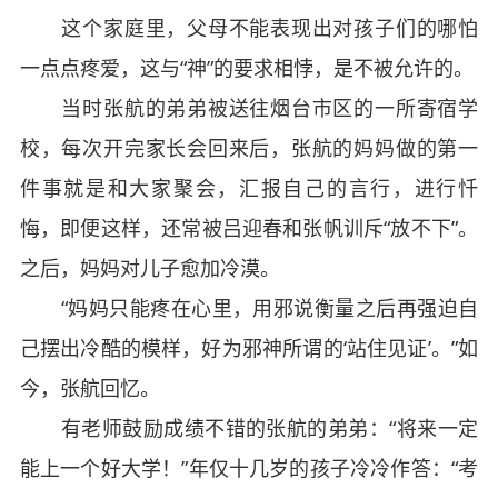
这个家庭里，父母不能表现出对孩子们的哪怕
一点点疼爱，这与“神”的要求相悖，是不被允许的。
当时张航的弟弟被送往烟台市区的一所寄宿学
校，每次开完家长会回来后，张航的妈妈做的第一
件事就是和大家聚会，汇报自己的言行，进行忏
悔，即便这样，还常被吕迎春和张帆训斥“放不下”。
之后，妈妈对儿子愈加冷漠。
“妈妈只能疼在心里，用邪说衡量之后再强迫自
己摆出冷酷的模样，好为邪神所谓的‘站住见证’。”如
今，张航回忆。
有老师鼓励成绩不错的张航的弟弟：“将来一定
能上一个好大学！”年仅十几岁的孩子冷冷作答：“考