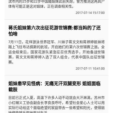
滨市内的25岁和22岁中国籍姐妹此前失踪，警方推测这两具尸
体有可能正是这对姐妹，正在调查相关性。
2017-07-14 15:17:00
蒋氏姐妹第六次出征花游世锦赛:都当妈的了还
怕啥
7月11日，花样游泳世界冠军、川妹子蒋文文和蒋婷婷姐妹将
踏上飞往布达佩斯的航班，开启她们的第六次世锦赛之旅。全
运会结束后，国家花游队紧急征召优秀选手，开始备战世锦
赛，蒋文文和蒋婷婷入选了双人组合，代表中国队出征世锦
赛。
2017-07-11 10:41:00
姐妹患罕见怪病：无痛无汗双腿变形 姐姐面临
截肢
目前已正式入夏，高温下许多人动不动就会大汗淋漓。苏州市
小红帽义工协会副会长李良良呼吁，希望社会爱心人士可以用
实际行动给这个面临绝望的家庭带去一些希望和阳光，使得姐
妹俩能够乐观地面对生活。