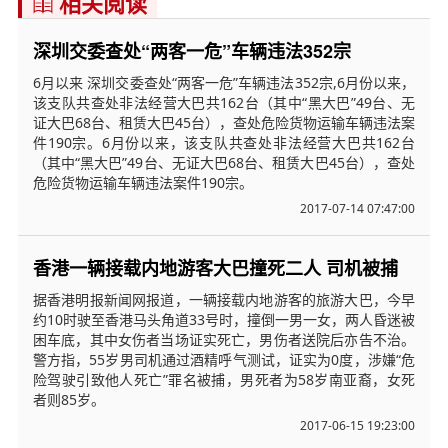
相关阅读

深圳交委查处“两客一危”车辆违法352宗
6月以来 深圳交委查处“两客一危”车辆违法352宗,6月份以来，
该支队共查处非法经营大巴共162台（其中“黑大巴”49台、无
证大巴68台、租赁大巴45台），查处危险货物运输车辆违法案
件190宗。6月份以来，该支队共查处非法经营大巴共162台
（其中“黑大巴”49台、无证大巴68台、租赁大巴45台），查处
危险货物运输车辆违法案件190宗。
2017-07-14 07:47:00
香港一辆接载内地游客大巴撞死二人 司机被捕
据香港明报新闻网报道，一辆接载内地游客的旅游大巴，今早
约10时驶至香港马头角道33号时，撞倒一男一女，两人昏迷被
困车底，其中女伤者当场证实死亡，男伤者送院后亦告不治。
警方指，55岁男司机通过酒精呼气测试，证实为0度，涉嫌“危
险驾驶引致他人死亡”罪名被捕，男死者为58岁南亚裔，女死
者则85岁。
2017-06-15 19:23:00