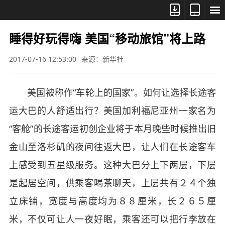



睡得好玩得嗨 美国“移动旅馆”将上路
2017-07-16 12:53:00
来源：新华社
美国被称作“车轮上的国家”。如何让选择长途客
运大巴的人舒适出行？美国加利福尼亚州一家名为
“客舱”的长途客运初创企业将于本月晚些时候推出旧
金山至洛杉矶的夜间往返大巴，让人们在长途客车
上感受到五星级服务。这种大巴分上下两层，下层
是起居空间，供乘客喝茶聊天，上层共有２４个独
立床铺，宽度与高度均为８８厘米，长２６５厘
米，不仅可让人一夜好眠，乘客还可以把行李放在