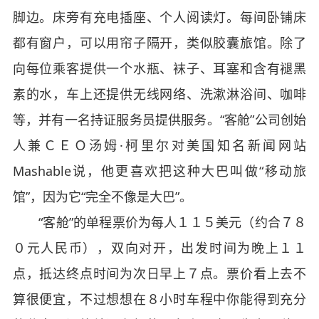
脚边。床旁有充电插座、个人阅读灯。每间卧铺床
都有窗户，可以用帘子隔开，类似胶囊旅馆。除了
向每位乘客提供一个水瓶、袜子、耳塞和含有褪黑
素的水，车上还提供无线网络、洗漱淋浴间、咖啡
等，并有一名持证服务员提供服务。“客舱”公司创始
人兼ＣＥＯ汤姆·柯里尔对美国知名新闻网站
Mashable说，他更喜欢把这种大巴叫做“移动旅
馆”，因为它“完全不像是大巴”。
“客舱”的单程票价为每人１１５美元（约合７８
０元人民币），双向对开，出发时间为晚上１１
点，抵达终点时间为次日早上７点。票价看上去不
算很便宜，不过想想在８小时车程中你能得到充分