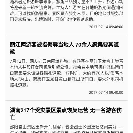
随着暑期旅游旺季来临，旅游产品预订量不断上升，旅游市场
将迎来新一轮客流高峰。主持人：游客在各地旅游期间遇到困
难，可以找旅游警察、景区景点服务人员、目的地公共服务部
门寻求解决，出境游时，可向当地使领馆求助。
2017-07-14 09:46:00
丽江两游客被指侮辱当地人 70余人聚集要其道
歉
7月12日，网友向云南网爆料称：有游客在丽江玉龙雪山辱骂
本地人并殴打女司机后引起公愤，70余名本地司机在派出所门
口聚集要求该游客赔礼道歉。17时许，大约有70人以“侮骂本
地人”为由，聚集在玉龙县黄山镇派出所门口，要求外地司机
赔礼道歉。
2017-07-14 09:40:00
湖南217个受灾景区景点恢复运营 无一名游客伤
亡
邵阳崀山景区重新开门迎客，省会烈士公园重归悠闲美好……
洪水退去，我省旅游业逐步复苏。记者昨日从省旅游发展委员