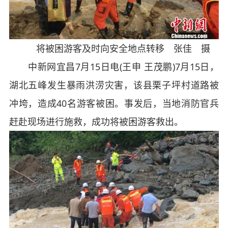
将被困游客及时向安全地点转移 张佳 摄
中新网宜昌7月15日电(王申 王茂鹏)7月15日，
湖北五峰发生暴雨洪涝灾害，该县栗子坪村道路被
冲垮，造成40名游客被困。事发后，当地消防官兵
赶赴现场进行施救，成功将被困游客救出。